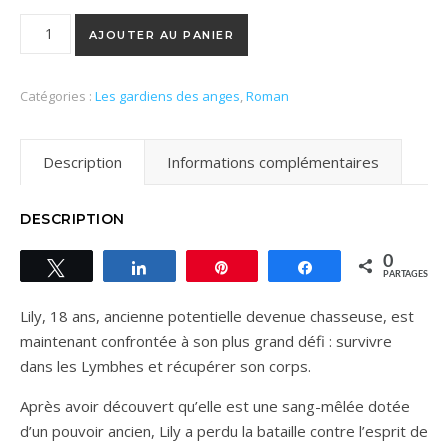
quantité de Les ailes sombres (Les gardiens des anges 3)
AJOUTER AU PANIER
Catégories :
Les gardiens des anges
,
Roman
Description
Informations complémentaires
DESCRIPTION
0
Tweetez
Partagez
Épingle
Partagez
PARTAGES
Lily, 18 ans, ancienne potentielle devenue chasseuse, est
maintenant confrontée à son plus grand défi : survivre
dans les Lymbhes et récupérer son corps.
Après avoir découvert qu’elle est une sang-mêlée dotée
d’un pouvoir ancien, Lily a perdu la bataille contre l’esprit de